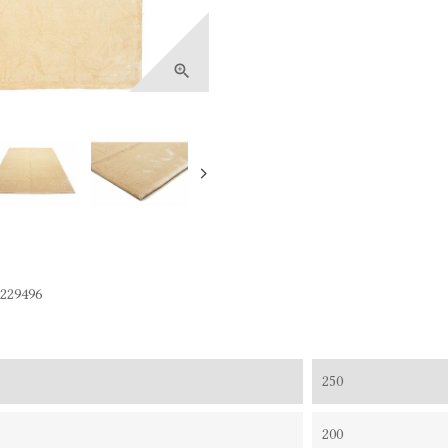

229496
250
200