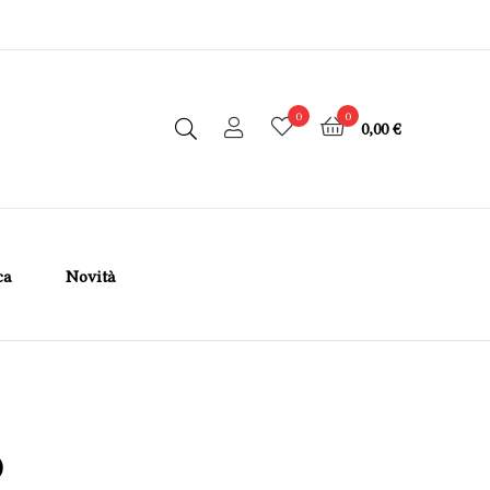
0
0
0,00 €
ca
Novità
0