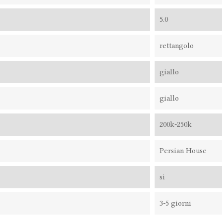
5.0
rettangolo
giallo
giallo
200k-250k
Persian House
si
3-5 giorni