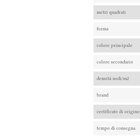
metri quadrati
forma
colore principale
colore secondario
densità nodi/m2
brand
certificato di origine
tempo di consegna