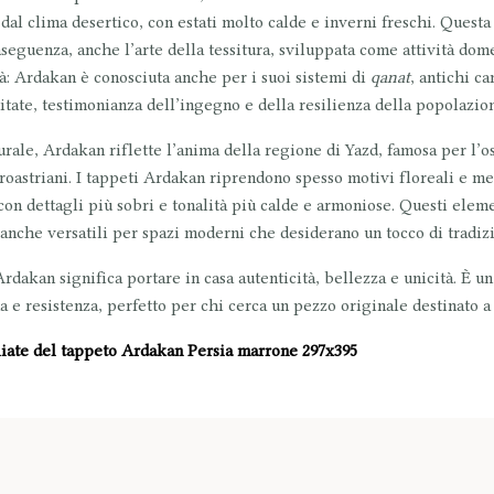
 dal
clima desertico
, con estati molto calde e inverni freschi. Questa 
nseguenza, anche l’arte della tessitura, sviluppata come attività domes
tà: Ardakan è conosciuta anche per i suoi sistemi di
qanat
, antichi c
tate, testimonianza dell’ingegno e della resilienza della popolazio
urale, Ardakan riflette l’anima della regione di Yazd, famosa per l’o
roastriani. I tappeti Ardakan riprendono spesso
motivi floreali e me
con dettagli più sobri e tonalità più calde e armoniose. Questi elem
anche versatili per spazi moderni che desiderano un tocco di tradiz
rdakan significa portare in casa
autenticità, bellezza e unicità
. È u
a e resistenza, perfetto per chi cerca un pezzo originale destinato a
liate del tappeto Ardakan Persia marrone 297x395