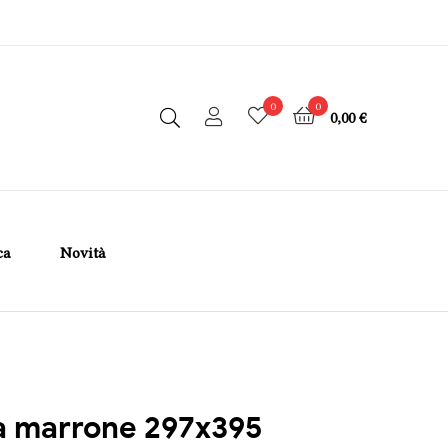
0
0
0,00 €
ca
Novità
a marrone 297x395