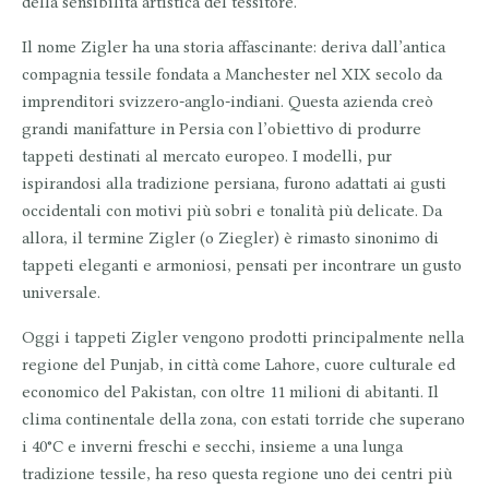
della sensibilità artistica del tessitore.
Il nome
Zigler
ha una storia affascinante: deriva dall’antica
compagnia tessile fondata a Manchester nel XIX secolo da
imprenditori svizzero-anglo-indiani. Questa azienda creò
grandi manifatture in Persia con l’obiettivo di produrre
tappeti destinati al mercato europeo. I modelli, pur
ispirandosi alla tradizione persiana, furono adattati ai gusti
occidentali con
motivi più sobri e tonalità più delicate
. Da
allora, il termine Zigler (o Ziegler) è rimasto sinonimo di
tappeti eleganti e armoniosi, pensati per incontrare un gusto
universale.
Oggi i tappeti Zigler vengono prodotti principalmente nella
regione del
Punjab
, in città come Lahore, cuore culturale ed
economico del Pakistan, con oltre 11 milioni di abitanti. Il
clima continentale
della zona, con estati torride che superano
i 40°C e inverni freschi e secchi, insieme a una lunga
tradizione tessile, ha reso questa regione uno dei centri più