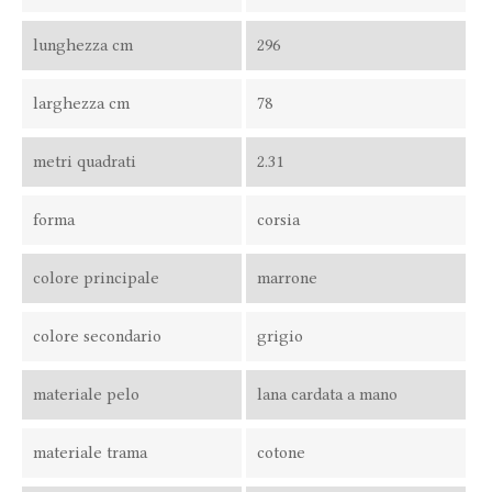
lunghezza cm
296
larghezza cm
78
metri quadrati
2.31
forma
corsia
colore principale
marrone
colore secondario
grigio
materiale pelo
lana cardata a mano
materiale trama
cotone