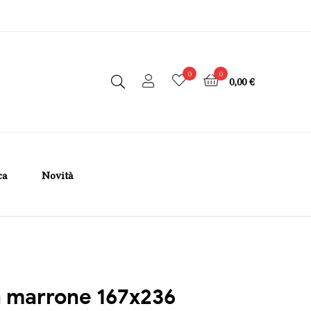
0
0
0,00 €
ca
Novità
n marrone 167x236