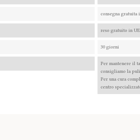
consegna gratuita 
reso gratuito in U
30 giorni
Per mantenere il t
consigliamo la pul
Per una cura comple
centro specializzat