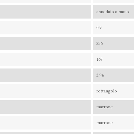
annodato a mano
0.9
236
167
3.94
rettangolo
marrone
marrone