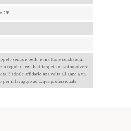
in UE
E
appeto sempre bello e in ottime condizioni,
izia regolare con battitappeto o aspirapolvere.
ta, è ideale affidarlo una volta all’anno a un
o per il lavaggio ad acqua professionale.