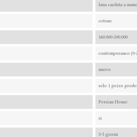
lana cardata a man
cotone
160.000-200.000
contemporaneo (0-2
nuovo
solo 1 pezzo prodo
Persian House
si
3-5 giorni