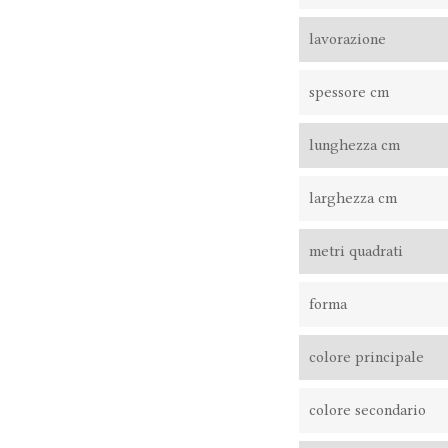
lavorazione
spessore cm
lunghezza cm
larghezza cm
metri quadrati
forma
colore principale
colore secondario