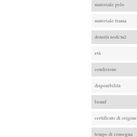
materiale pelo
materiale trama
densità nodi/m2
età
condizione
disponibilità
brand
certificato di origine
tempo di consegna