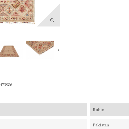

473986
Rubin
Pakistan