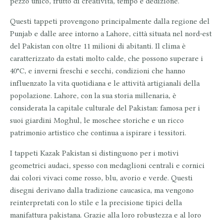
pezzo unico
, frutto di creatività, tempo e dedizione.
Questi tappeti provengono principalmente dalla regione del
Punjab
e dalle aree intorno a
Lahore
, città situata nel nord-est
del Pakistan con oltre 11 milioni di abitanti. Il clima è
caratterizzato da estati molto calde, che possono superare i
40°C, e inverni freschi e secchi, condizioni che hanno
influenzato la vita quotidiana e le attività artigianali della
popolazione. Lahore, con la sua storia millenaria, è
considerata la capitale culturale del Pakistan: famosa per i
suoi giardini Moghul, le moschee storiche e un ricco
patrimonio artistico che continua a ispirare i tessitori.
I tappeti Kazak Pakistan si distinguono per i
motivi
geometrici audaci
, spesso con medaglioni centrali e cornici
dai colori vivaci come rosso, blu, avorio e verde. Questi
disegni derivano dalla tradizione caucasica, ma vengono
reinterpretati con lo stile e la precisione tipici della
manifattura pakistana. Grazie alla loro robustezza e al loro