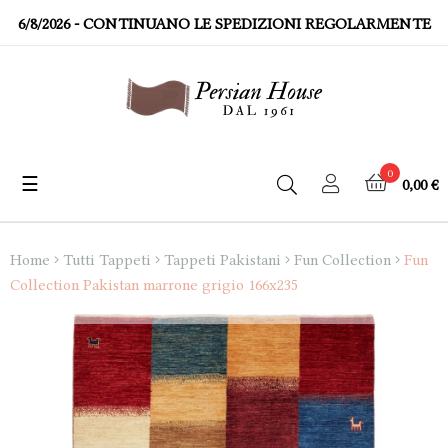
6/8/2026
- CONTINUANO LE SPEDIZIONI REGOLARMENTE
0
☰
0,00 €
navigazione
Toggle
Home
Tutti Tappeti
Tappeti Pakistani
Fun Collection
Fun
Collection Pakistan marrone grigio 166x235