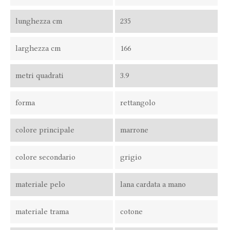
lunghezza cm
235
larghezza cm
166
metri quadrati
3.9
forma
rettangolo
colore principale
marrone
colore secondario
grigio
materiale pelo
lana cardata a mano
materiale trama
cotone