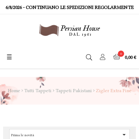
6/8/2026
- CONTINUANO LE SPEDIZIONI REGOLARMENTE
0
☰
0,00 €
navigazione
Toggle
Home
Tutti Tappeti
Tappeti Pakistani
Zigler Extra Fine

Prima le novità